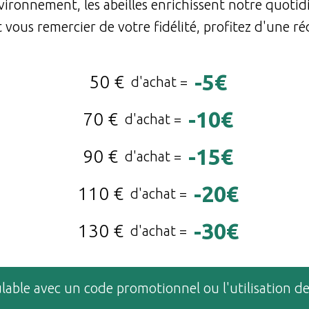
nvironnement, les abeilles enrichissent notre quotid
et vous remercier de votre fidélité, profitez d'une 
-5€
50 €
d'achat =
-10€
70 €
d'achat =
-15€
90 €
d'achat =
-20€
110 €
d'achat =
-30€
130 €
d'achat =
ble avec un code promotionnel ou l'utilisation des