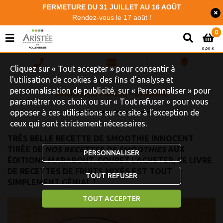
FERMETURE DU 31 JUILLET AU 16 AOÛT
Rendez-vous le 17 août !
0
0,00 €
Cliquez sur « Tout accepter » pour consentir à
l'utilisation de cookies à des fins d’analyse et
personnalisation de publicité, sur « Personnaliser » pour
SMOOTHIE FRAISE - BANANE
paramétrer vos choix ou sur « Tout refuser » pour vous
opposer à ces utilisations sur ce site à l’exception de
ceux qui sont strictement nécessaires.
TRÈS BELLE RECETTE DE SMOOTHIE INNOCENT
TIRÉE DE
NOS RECETTES DE SMOOTHIES
AUX
PERSONNALISER
ÉDITIONS MARABOUT. COUREZ L'ACHETER, CE LIVRE
DE RECETTES DE FRUITS MIXÉS EST TOUT
TOUT REFUSER
SIMPLEMENT GÉNIAL !
TOUT ACCEPTER