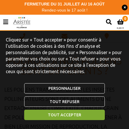
FERMETURE DU 31 JUILLET AU 16 AOÛT
Rendez-vous le 17 août !
0
0,00 €
Cliquez sur « Tout accepter » pour consentir à
l'utilisation de cookies à des fins d’analyse et
personnalisation de publicité, sur « Personnaliser » pour
POURQUOI NOS POLLENS
paramétrer vos choix ou sur « Tout refuser » pour vous
opposer à ces utilisations sur ce site à l’exception de
SONT DIFFÉRENTS ?
ceux qui sont strictement nécessaires.
PERSONNALISER
LES POLLENS TRANSPORTÉS PAR LES INSECTES
POLLINISATEURS SONT DES ALIMENTS D’UNE
TOUT REFUSER
EXTRAORDINAIRE COMPLEXITÉ. CHAQUE GRAIN
TOUT ACCEPTER
DE POLLEN EST PORTEUR DE VIE ! POUR MENER À
BIEN LEUR MISSION DE REPRODUCTION, LA