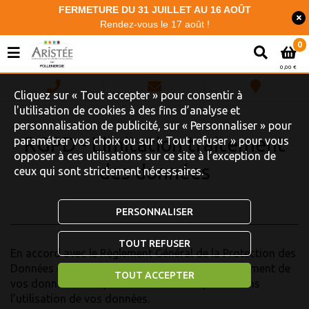
FERMETURE DU 31 JUILLET AU 16 AOÛT
Rendez-vous le 17 août !
0
0,00 €
Cliquez sur « Tout accepter » pour consentir à
l'utilisation de cookies à des fins d’analyse et
personnalisation de publicité, sur « Personnaliser » pour
RGPD - Limitation traitement
paramétrer vos choix ou sur « Tout refuser » pour vous
opposer à ces utilisations sur ce site à l’exception de
des données
ceux qui sont strictement nécessaires.
PERSONNALISER
TOUT REFUSER
En accord avec le Règlement Général de la Protection des
Données (RGPD), le droit à la limitation du traitement de
TOUT ACCEPTER
vos données vous permet de faire une pause dans
l’utilisation de vos données.