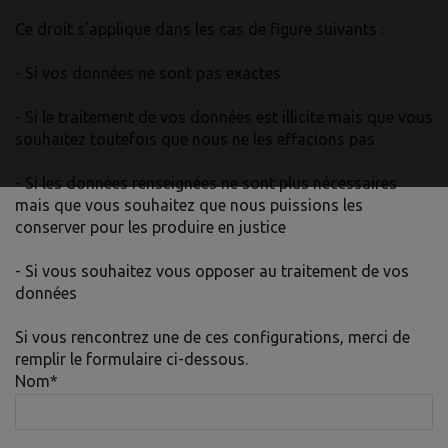
Ce droit s’applique dans les cas de figure suivants :
- Si vos données ne sont pas exactes
- Si le traitement de vos données est illicite mais que vous
souhaitez toutefois que nous ne les effacions pas
- Si les données renseignées ne sont plus nécessaires
mais que vous souhaitez que nous puissions les
conserver pour les produire en justice
- Si vous souhaitez vous opposer au traitement de vos
données
Si vous rencontrez une de ces configurations, merci de
remplir le formulaire ci-dessous.
Nom
*