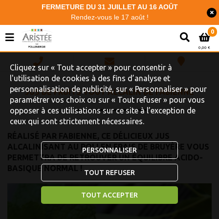
FERMETURE DU 31 JUILLET AU 16 AOÛT
Rendez-vous le 17 août !
0
0,00 €
Cliquez sur « Tout accepter » pour consentir à
l'utilisation de cookies à des fins d’analyse et
personnalisation de publicité, sur « Personnaliser » pour
JUS DE FRUITS TOUT ALCALIN DE FABIENNE
paramétrer vos choix ou sur « Tout refuser » pour vous
opposer à ces utilisations sur ce site à l’exception de
ceux qui sont strictement nécessaires.
RÉALISÉ PAR FABIENNE, CE DÉLICIEUX JUS
ALCALINISANT AU POLLEN FRAIS DE BRUYÈRE VOUS
PERSONNALISER
PERMETTRA DE RETROUVER UN ÉQUILIBRE ACIDO-
BASIQUE NORMAL !
TOUT REFUSER
TOUT ACCEPTER