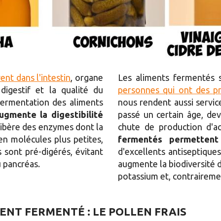
ent dans l'intestin
, organe
Les aliments fermentés s
igestif et la qualité du
personnes qui ont des pr
 fermentation des aliments
nous rendent aussi service
ugmente la digestibilité
passé un certain âge, dev
e libère des enzymes dont la
chute de production d'a
en molécules plus petites,
fermentés permettent 
s sont pré-digérés, évitant
d'excellents antiseptiques
u pancréas.
augmente la biodiversité 
potassium et, contrairemen
NT FERMENTÉ : LE POLLEN FRAIS