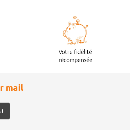
Votre fidélité
récompensée
r mail
 !