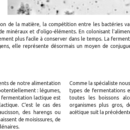
on de la matière, la compétition entre les bactéries v
de minéraux et d'oligo-éléments. En colonisant l'alimen
alement plus facile à conserver dans le temps. La fermen
gens, elle représente désormais un moyen de conjuguer
ents de notre alimentation
Comme la spécialiste nous l
 potentiellement : légumes,
types de fermentations ex
a fermentation lactique est
toutes les boissons alc
lactique. C'est le cas des
organismes plus gros, d
aucisson, des harengs ou
acétique suit la précédente
naissent de moisissures, de
lénaires.