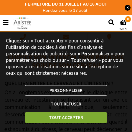
FERMETURE DU 31 JUILLET AU 16 AOÛT
Rendez-vous le 17 août !
0
0,00 €
Cliquez sur « Tout accepter » pour consentir à
l'utilisation de cookies à des fins d’analyse et
personnalisation de publicité, sur « Personnaliser » pour
CHOYER SON INTESTIN POUR PRENDRE
paramétrer vos choix ou sur « Tout refuser » pour vous
SOIN DE SON CERVEAU
opposer à ces utilisations sur ce site à l’exception de
ceux qui sont strictement nécessaires.
QUEL LIEN ENTRE LE CERVEAU ET L'INTESTIN ?
PERSONNALISER
On a longtemps exploré le lien et le dialogue entre
cerveau et intestin en se focalisant sur un axe de
TOUT REFUSER
communication à sens unique, seulement
descendant du cerveau vers l’intestin. Or cette
TOUT ACCEPTER
communication est bilatérale ! Par exemple, quand il
est soumis à du stress, le cerveau peut déclencher la